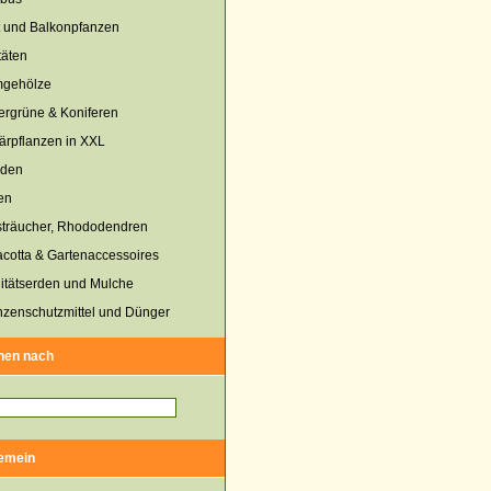
 und Balkonpfanzen
täten
mgehölze
rgrüne & Koniferen
tärpflanzen in XXL
uden
en
sträucher, Rhododendren
acotta & Gartenaccessoires
itätserden und Mulche
nzenschutzmittel und Dünger
hen nach
gemein