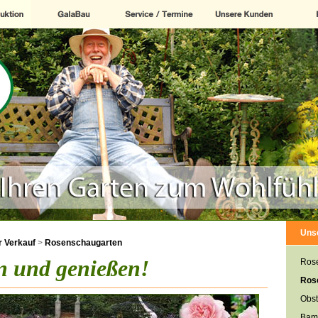
Uns
 Verkauf
>
Rosenschaugarten
n und genießen!
Ros
Ros
Obst
Bam