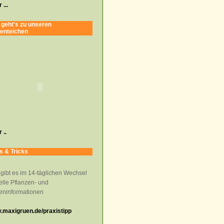
 ...
 geht's zu unseren
enteichen
 ..
s & Tricks
 gibt es im 14-täglichen Wechsel
elle Pflanzen- und
eninformationen
maxigruen.de/praxistipp