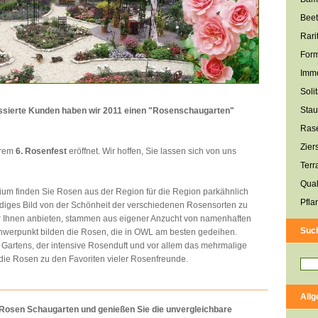
Beet
Rari
For
Imme
Soli
Sta
essierte Kunden haben wir 2011 einen "Rosenschaugarten"
Ras
Zier
erem
6. Rosenfest
eröffnet. Wir hoffen, Sie lassen sich von uns
Terr
Qual
um finden Sie Rosen aus der Region für die Region parkähnlich
Pfla
diges Bild von der Schönheit der verschiedenen Rosensorten zu
ir Ihnen anbieten, stammen aus eigener Anzucht von namenhaften
Suc
hwerpunkt bilden die Rosen, die in OWL am besten gedeihen.
Gartens, der intensive Rosenduft und vor allem das mehrmalige
ie Rosen zu den Favoriten vieler Rosenfreunde.
All
Rosen Schaugarten und genießen Sie die unvergleichbare