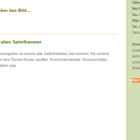
Öffn
Mo-F
ber das Bild...
Sa.
8
Mai-
Sa.
8
Janu
 alten Sattelkammer
Sonn
(zwa
engarten ist unsere alte Sattelkammer, hier können Sie schöne
jede
 um das Thema Rosen kauften: Rosenmarmelade, Rosenschilder,
unse
telen usw.
insp
Hier