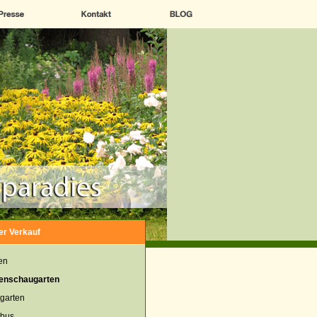
er Verkauf
en
enschaugarten
garten
bus