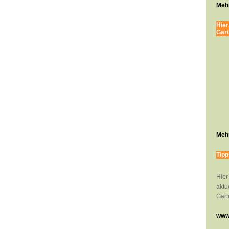
Mehr
Hier
Gart
Mehr
Tipp
Hier
aktu
Gart
www.